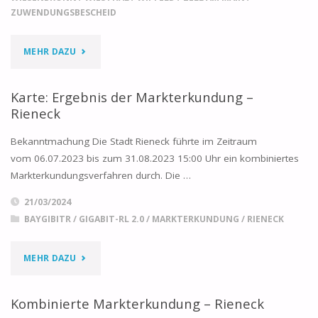
ZUWENDUNGSBESCHEID
"ERGEBNIS
MEHR DAZU
FÖRDERAUFRUF
Karte: Ergebnis der Markterkundung –
GIGABIT-
Rieneck
RL
Bekanntmachung Die Stadt Rieneck führte im Zeitraum
vom 06.07.2023 bis zum 31.08.2023 15:00 Uhr ein kombiniertes
2.0
Markterkundungsverfahren durch. Die …
2023:
21/03/2024
BAYGIBITR
/
GIGABIT-RL 2.0
/
MARKTERKUNDUNG
/
RIENECK
NICHT-
BEWILLIGUNG
"KARTE:
MEHR DAZU
DES
ERGEBNIS
Kombinierte Markterkundung – Rieneck
FÖRDERANTRAGS"
DER