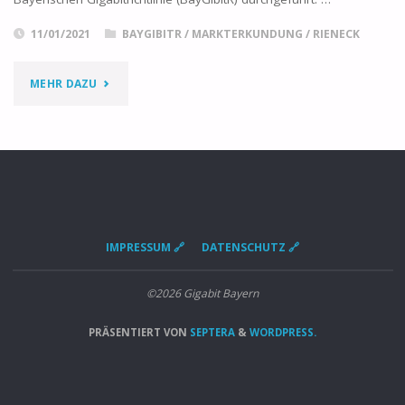
11/01/2021
BAYGIBITR
/
MARKTERKUNDUNG
/
RIENECK
"MARKTERKUNDUNG
MEHR DAZU
–
RIENECK"
IMPRESSUM 🔗
DATENSCHUTZ 🔗
©2026 Gigabit Bayern
PRÄSENTIERT VON
SEPTERA
&
WORDPRESS.