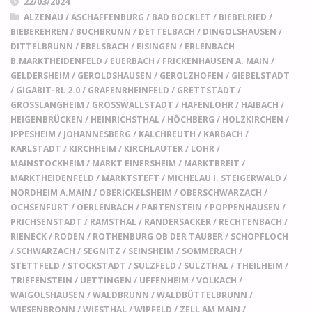
22/03/2024
ALZENAU
/
ASCHAFFENBURG
/
BAD BOCKLET
/
BIEBELRIED
/
BIEBEREHREN
/
BUCHBRUNN
/
DETTELBACH
/
DINGOLSHAUSEN
/
DITTELBRUNN
/
EBELSBACH
/
EISINGEN
/
ERLENBACH
B.MARKTHEIDENFELD
/
EUERBACH
/
FRICKENHAUSEN A. MAIN
/
GELDERSHEIM
/
GEROLDSHAUSEN
/
GEROLZHOFEN
/
GIEBELSTADT
/
GIGABIT-RL 2.0
/
GRAFENRHEINFELD
/
GRETTSTADT
/
GROSSLANGHEIM
/
GROSSWALLSTADT
/
HAFENLOHR
/
HAIBACH
/
HEIGENBRÜCKEN
/
HEINRICHSTHAL
/
HÖCHBERG
/
HOLZKIRCHEN
/
IPPESHEIM
/
JOHANNESBERG
/
KALCHREUTH
/
KARBACH
/
KARLSTADT
/
KIRCHHEIM
/
KIRCHLAUTER
/
LOHR
/
MAINSTOCKHEIM
/
MARKT EINERSHEIM
/
MARKTBREIT
/
MARKTHEIDENFELD
/
MARKTSTEFT
/
MICHELAU I. STEIGERWALD
/
NORDHEIM A.MAIN
/
OBERICKELSHEIM
/
OBERSCHWARZACH
/
OCHSENFURT
/
OERLENBACH
/
PARTENSTEIN
/
POPPENHAUSEN
/
PRICHSENSTADT
/
RAMSTHAL
/
RANDERSACKER
/
RECHTENBACH
/
RIENECK
/
RODEN
/
ROTHENBURG OB DER TAUBER
/
SCHOPFLOCH
/
SCHWARZACH
/
SEGNITZ
/
SEINSHEIM
/
SOMMERACH
/
STETTFELD
/
STOCKSTADT
/
SULZFELD
/
SULZTHAL
/
THEILHEIM
/
TRIEFENSTEIN
/
UETTINGEN
/
UFFENHEIM
/
VOLKACH
/
WAIGOLSHAUSEN
/
WALDBRUNN
/
WALDBÜTTELBRUNN
/
WIESENBRONN
/
WIESTHAL
/
WIPFELD
/
ZELL AM MAIN
/