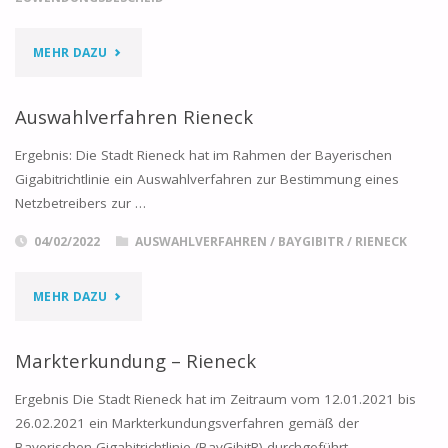
"ZUWENDUNGSBESCHEID
MEHR DAZU
UND
Auswahlverfahren Rieneck
KOOPERATIONSVERTRAG
Ergebnis: Die Stadt Rieneck hat im Rahmen der Bayerischen
–
Gigabitrichtlinie ein Auswahlverfahren zur Bestimmung eines
Netzbetreibers zur …
RIENECK"
04/02/2022
AUSWAHLVERFAHREN
/
BAYGIBITR
/
RIENECK
"AUSWAHLVERFAHREN
MEHR DAZU
RIENECK"
Markterkundung – Rieneck
Ergebnis Die Stadt Rieneck hat im Zeitraum vom 12.01.2021 bis
26.02.2021 ein Markterkundungsverfahren gemäß der
Bayerischen Gigabitrichtlinie (BayGibitR) durchgeführt. …