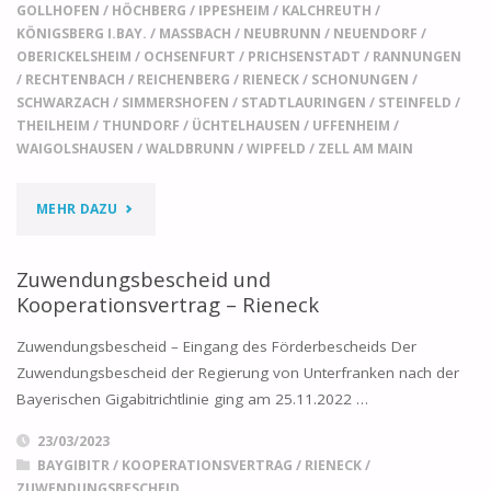
GOLLHOFEN
/
HÖCHBERG
/
IPPESHEIM
/
KALCHREUTH
/
KÖNIGSBERG I.BAY.
/
MASSBACH
/
NEUBRUNN
/
NEUENDORF
/
OBERICKELSHEIM
/
OCHSENFURT
/
PRICHSENSTADT
/
RANNUNGEN
/
RECHTENBACH
/
REICHENBERG
/
RIENECK
/
SCHONUNGEN
/
SCHWARZACH
/
SIMMERSHOFEN
/
STADTLAURINGEN
/
STEINFELD
/
THEILHEIM
/
THUNDORF
/
ÜCHTELHAUSEN
/
UFFENHEIM
/
WAIGOLSHAUSEN
/
WALDBRUNN
/
WIPFELD
/
ZELL AM MAIN
"BRANCHENDIALOG
MEHR DAZU
ABGESCHLOSSEN"
Zuwendungsbescheid und
Kooperationsvertrag – Rieneck
Zuwendungsbescheid – Eingang des Förderbescheids Der
Zuwendungsbescheid der Regierung von Unterfranken nach der
Bayerischen Gigabitrichtlinie ging am 25.11.2022 …
23/03/2023
BAYGIBITR
/
KOOPERATIONSVERTRAG
/
RIENECK
/
ZUWENDUNGSBESCHEID