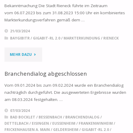
Bekanntmachung Die Stadt Rieneck führte im Zeitraum
MARKTERKUNDUNG
vom 06.07.2023 bis zum 31.08.2023 15:00 Uhr ein kombiniertes
Markterkundungsverfahren gemäß dem …
–
21/03/2024
RIENECK"
BAYGIBITR
/
GIGABIT-RL 2.0
/
MARKTERKUNDUNG
/
RIENECK
"KOMBINIERTE
MEHR DAZU
MARKTERKUNDUNG
Branchendialog abgeschlossen
–
Vom 09.01.2024 bis zum 09.02.2024 wurde ein Branchendialog
RIENECK"
nachträglich durchgeführt. Die ausgewerteten Ergebnisse wurden
am 08.03.2024 festgehalten. …
07/03/2024
BAD BOCKLET
/
BESSENBACH
/
BRANCHENDIALOG
/
DETTELBACH
/
EISINGEN
/
EUSSENHEIM
/
FRANKENWINHEIM
/
FRICKENHAUSEN A. MAIN
/
GELDERSHEIM
/
GIGABIT-RL 2.0
/