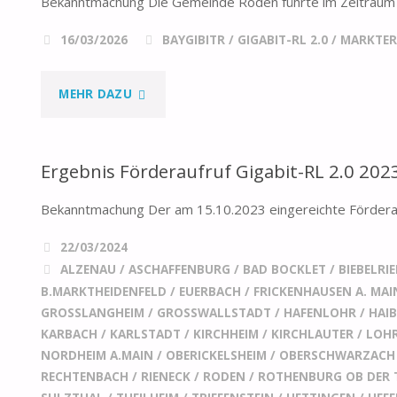
Bekanntmachung Die Gemeinde Roden führte im Zeitraum 
16/03/2026
BAYGIBITR
/
GIGABIT-RL 2.0
/
MARKTE
"KARTE:
MEHR DAZU
ERGEBNIS
Ergebnis Förderaufruf Gigabit-RL 2.0 202
DER
Bekanntmachung Der am 15.10.2023 eingereichte Förderant
MARKTERKUNDUNG
22/03/2024
2025
ALZENAU
/
ASCHAFFENBURG
/
BAD BOCKLET
/
BIEBELRI
–
B.MARKTHEIDENFELD
/
EUERBACH
/
FRICKENHAUSEN A. MAI
GROSSLANGHEIM
/
GROSSWALLSTADT
/
HAFENLOHR
/
HAI
RODEN"
KARBACH
/
KARLSTADT
/
KIRCHHEIM
/
KIRCHLAUTER
/
LOH
NORDHEIM A.MAIN
/
OBERICKELSHEIM
/
OBERSCHWARZACH
RECHTENBACH
/
RIENECK
/
RODEN
/
ROTHENBURG OB DER 