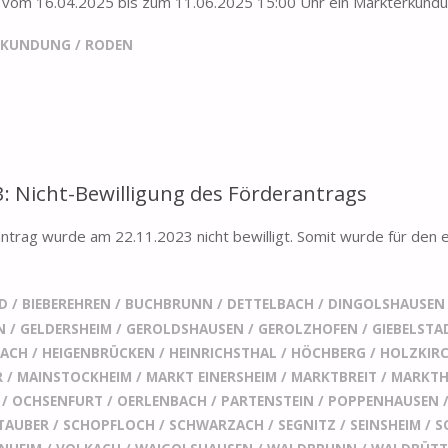
vom 16.04.2025 bis zum 11.06.2025 15:00 Uhr ein Markterkundun
RKUNDUNG
/
RODEN
3: Nicht-Bewilligung des Förderantrags
rag wurde am 22.11.2023 nicht bewilligt. Somit wurde für den e
ED
/
BIEBEREHREN
/
BUCHBRUNN
/
DETTELBACH
/
DINGOLSHAUSEN
N
/
GELDERSHEIM
/
GEROLDSHAUSEN
/
GEROLZHOFEN
/
GIEBELSTA
BACH
/
HEIGENBRÜCKEN
/
HEINRICHSTHAL
/
HÖCHBERG
/
HOLZKIR
R
/
MAINSTOCKHEIM
/
MARKT EINERSHEIM
/
MARKTBREIT
/
MARKTH
/
OCHSENFURT
/
OERLENBACH
/
PARTENSTEIN
/
POPPENHAUSEN
TAUBER
/
SCHOPFLOCH
/
SCHWARZACH
/
SEGNITZ
/
SEINSHEIM
/
S