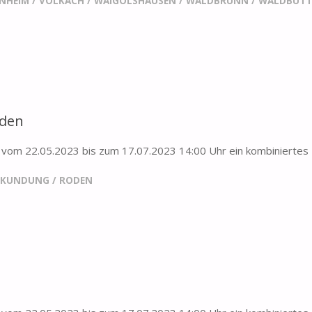
ENHEIM
/
VOLKACH
/
WAIGOLSHAUSEN
/
WALDBRUNN
/
WALDBÜTT
oden
om 22.05.2023 bis zum 17.07.2023 14:00 Uhr ein kombiniertes 
RKUNDUNG
/
RODEN