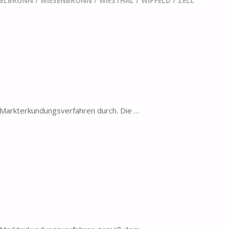
ELBRUNN
/
WIESENBRONN
/
WIESTHAL
/
WIPFELD
/
ZELL
Markterkundungsverfahren durch. Die …