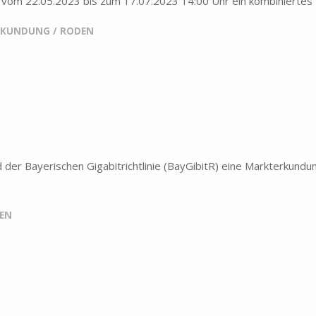
 vom 22.05.2023 bis zum 17.07.2023 14:00 Uhr ein kombinierte
RKUNDUNG
/
RODEN
er Bayerischen Gigabitrichtlinie (BayGibitR) eine Markterkundu
EN