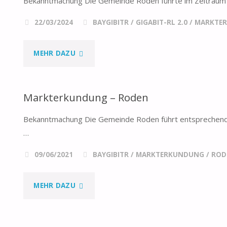
Bekanntmachung Die Gemeinde Roden führte im Zeitraum
MARKTERKUNDUNG
FÖRDERANTRAGS"
22/03/2024
BAYGIBITR
/
GIGABIT-RL 2.0
/
MARKTE
–
RODEN"
"KOMBINIERTE
MEHR DAZU
MARKTERKUNDUNG
Markterkundung – Roden
–
Bekanntmachung Die Gemeinde Roden führt entsprechend d
RODEN"
…
09/06/2021
BAYGIBITR
/
MARKTERKUNDUNG
/
ROD
"MARKTERKUNDUNG
MEHR DAZU
–