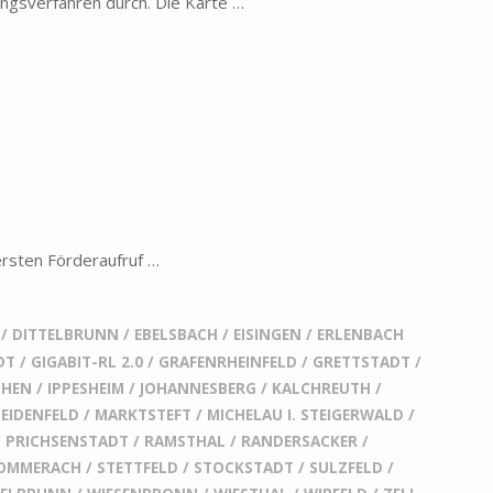
gsverfahren durch. Die Karte …
rsten Förderaufruf …
/
DITTELBRUNN
/
EBELSBACH
/
EISINGEN
/
ERLENBACH
DT
/
GIGABIT-RL 2.0
/
GRAFENRHEINFELD
/
GRETTSTADT
/
CHEN
/
IPPESHEIM
/
JOHANNESBERG
/
KALCHREUTH
/
EIDENFELD
/
MARKTSTEFT
/
MICHELAU I. STEIGERWALD
/
/
PRICHSENSTADT
/
RAMSTHAL
/
RANDERSACKER
/
OMMERACH
/
STETTFELD
/
STOCKSTADT
/
SULZFELD
/