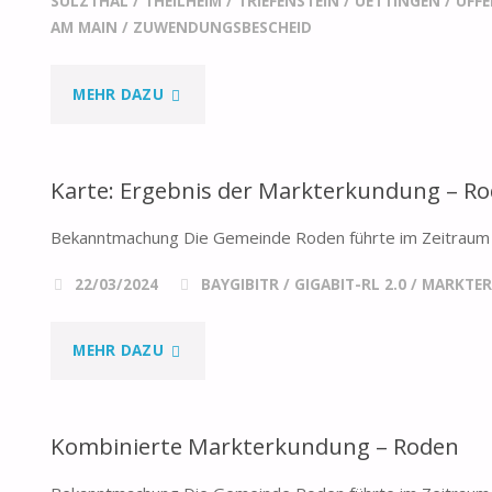
SULZTHAL
/
THEILHEIM
/
TRIEFENSTEIN
/
UETTINGEN
/
UFF
AM MAIN
/
ZUWENDUNGSBESCHEID
"ERGEBNIS
MEHR DAZU
FÖRDERAUFRUF
Karte: Ergebnis der Markterkundung – R
GIGABIT-
Bekanntmachung Die Gemeinde Roden führte im Zeitraum v
RL
22/03/2024
BAYGIBITR
/
GIGABIT-RL 2.0
/
MARKTE
2.0
2023:
"KARTE:
MEHR DAZU
NICHT-
ERGEBNIS
BEWILLIGUNG
Kombinierte Markterkundung – Roden
DER
DES