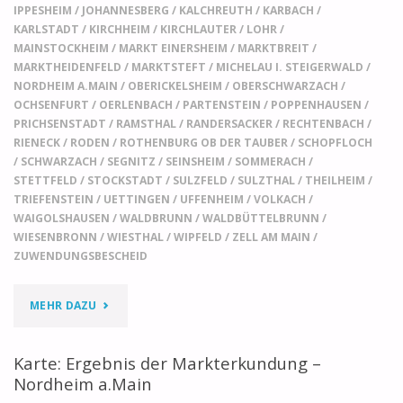
IPPESHEIM
/
JOHANNESBERG
/
KALCHREUTH
/
KARBACH
/
KARLSTADT
/
KIRCHHEIM
/
KIRCHLAUTER
/
LOHR
/
MAINSTOCKHEIM
/
MARKT EINERSHEIM
/
MARKTBREIT
/
MARKTHEIDENFELD
/
MARKTSTEFT
/
MICHELAU I. STEIGERWALD
/
NORDHEIM A.MAIN
/
OBERICKELSHEIM
/
OBERSCHWARZACH
/
OCHSENFURT
/
OERLENBACH
/
PARTENSTEIN
/
POPPENHAUSEN
/
PRICHSENSTADT
/
RAMSTHAL
/
RANDERSACKER
/
RECHTENBACH
/
RIENECK
/
RODEN
/
ROTHENBURG OB DER TAUBER
/
SCHOPFLOCH
/
SCHWARZACH
/
SEGNITZ
/
SEINSHEIM
/
SOMMERACH
/
STETTFELD
/
STOCKSTADT
/
SULZFELD
/
SULZTHAL
/
THEILHEIM
/
TRIEFENSTEIN
/
UETTINGEN
/
UFFENHEIM
/
VOLKACH
/
WAIGOLSHAUSEN
/
WALDBRUNN
/
WALDBÜTTELBRUNN
/
WIESENBRONN
/
WIESTHAL
/
WIPFELD
/
ZELL AM MAIN
/
ZUWENDUNGSBESCHEID
"ERGEBNIS
MEHR DAZU
FÖRDERAUFRUF
Karte: Ergebnis der Markterkundung –
GIGABIT-
Nordheim a.Main