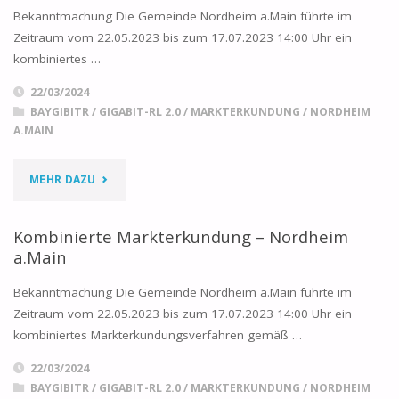
RL
Bekanntmachung Die Gemeinde Nordheim a.Main führte im
Zeitraum vom 22.05.2023 bis zum 17.07.2023 14:00 Uhr ein
2.0
kombiniertes …
2023:
22/03/2024
BAYGIBITR
/
GIGABIT-RL 2.0
/
MARKTERKUNDUNG
/
NORDHEIM
NICHT-
A.MAIN
BEWILLIGUNG
"KARTE:
MEHR DAZU
DES
ERGEBNIS
FÖRDERANTRAGS"
Kombinierte Markterkundung – Nordheim
DER
a.Main
MARKTERKUNDUNG
Bekanntmachung Die Gemeinde Nordheim a.Main führte im
Zeitraum vom 22.05.2023 bis zum 17.07.2023 14:00 Uhr ein
–
kombiniertes Markterkundungsverfahren gemäß …
NORDHEIM
22/03/2024
BAYGIBITR
/
GIGABIT-RL 2.0
/
MARKTERKUNDUNG
/
NORDHEIM
A.MAIN"