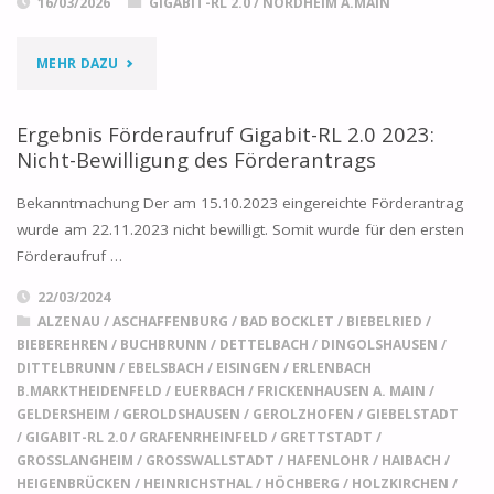
16/03/2026
GIGABIT-RL 2.0
/
NORDHEIM A.MAIN
"KARTE:
MEHR DAZU
ERGEBNIS
Ergebnis Förderaufruf Gigabit-RL 2.0 2023:
DER
Nicht-Bewilligung des Förderantrags
MARKTERKUNDUNG
Bekanntmachung Der am 15.10.2023 eingereichte Förderantrag
wurde am 22.11.2023 nicht bewilligt. Somit wurde für den ersten
2025
Förderaufruf …
–
22/03/2024
ALZENAU
/
ASCHAFFENBURG
/
BAD BOCKLET
/
BIEBELRIED
/
NORDHEIM
BIEBEREHREN
/
BUCHBRUNN
/
DETTELBACH
/
DINGOLSHAUSEN
/
DITTELBRUNN
/
EBELSBACH
/
EISINGEN
/
ERLENBACH
A.
B.MARKTHEIDENFELD
/
EUERBACH
/
FRICKENHAUSEN A. MAIN
/
GELDERSHEIM
/
GEROLDSHAUSEN
/
GEROLZHOFEN
/
GIEBELSTADT
MAIN"
/
GIGABIT-RL 2.0
/
GRAFENRHEINFELD
/
GRETTSTADT
/
GROSSLANGHEIM
/
GROSSWALLSTADT
/
HAFENLOHR
/
HAIBACH
/
HEIGENBRÜCKEN
/
HEINRICHSTHAL
/
HÖCHBERG
/
HOLZKIRCHEN
/