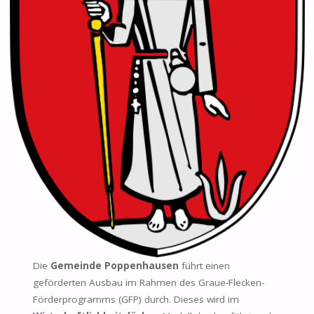
Die
Gemeinde Poppenhausen
führt einen
geförderten Ausbau im Rahmen des Graue-Flecken-
Förderprogramms (GFP) durch. Dieses wird im