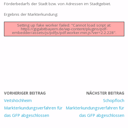
Förderbedarfs der Stadt bzw. von Adressen im Stadtgebiet.
Ergebnis der Markterkundung:
Setting up fake worker failed: "Cannot load script at:
https://gigabitbayern.de/wp-content/plugins/pdf-
embedder/assets/js/pdfjs/pdf.worker.min.js?ver=2.2.228".
VORHERIGER BEITRAG
NÄCHSTER BEITRAG
Veitshöchheim
Schopfloch
Markterkundungsverfahren für
Markterkundungsverfahren für
das GFP abgeschlossen
das GFP abgeschlossen