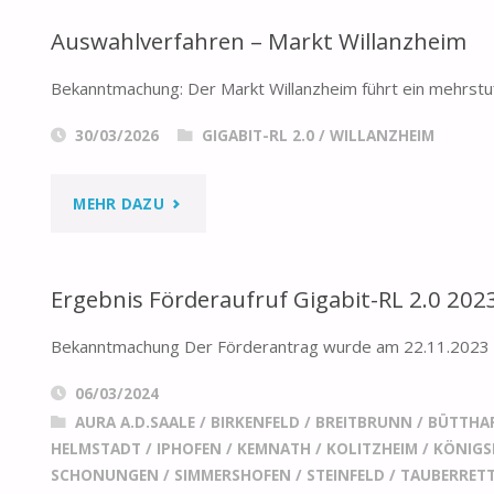
Auswahlverfahren – Markt Willanzheim
Bekanntmachung: Der Markt Willanzheim führt ein mehrstu
30/03/2026
GIGABIT-RL 2.0
/
WILLANZHEIM
"AUSWAHLVERFAHREN
MEHR DAZU
–
Ergebnis Förderaufruf Gigabit-RL 2.0 202
MARKT
Bekanntmachung Der Förderantrag wurde am 22.11.2023 po
WILLANZHEIM"
06/03/2024
AURA A.D.SAALE
/
BIRKENFELD
/
BREITBRUNN
/
BÜTTHA
HELMSTADT
/
IPHOFEN
/
KEMNATH
/
KOLITZHEIM
/
KÖNIGSB
SCHONUNGEN
/
SIMMERSHOFEN
/
STEINFELD
/
TAUBERRETT