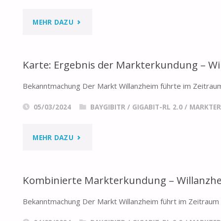
"ERGEBNIS
MEHR DAZU
FÖRDERAUFRUF
Karte: Ergebnis der Markterkundung – Wi
GIGABIT-
Bekanntmachung Der Markt Willanzheim führte im Zeitrau
RL
05/03/2024
BAYGIBITR
/
GIGABIT-RL 2.0
/
MARKTE
2.0
2023:
"KARTE:
MEHR DAZU
ERTEILUNG
ERGEBNIS
DES
Kombinierte Markterkundung – Willanzh
DER
VORLÄUFIGEN
Bekanntmachung Der Markt Willanzheim führt im Zeitrau
MARKTERKUNDUNG
ZUWENDUNGSBESCHEID"