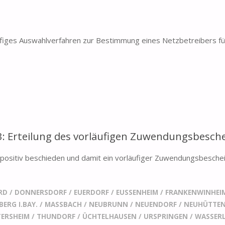
figes Auswahlverfahren zur Bestimmung eines Netzbetreibers für 
3: Erteilung des vorläufigen Zuwendungsbesch
sitiv beschieden und damit ein vorläufiger Zuwendungsbescheid 
RD
/
DONNERSDORF
/
EUERDORF
/
EUSSENHEIM
/
FRANKENWINHEI
ERG I.BAY.
/
MASSBACH
/
NEUBRUNN
/
NEUENDORF
/
NEUHÜTTE
ERSHEIM
/
THUNDORF
/
ÜCHTELHAUSEN
/
URSPRINGEN
/
WASSER