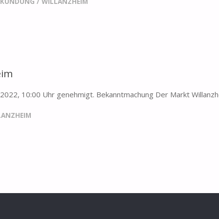
RKUNDUNG
/
WILLANZHEIM
eim
05.2022, 10:00 Uhr genehmigt. Bekanntmachung Der Markt Willanz
LANZHEIM