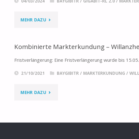
04/03/2024
BAYGIBITR
/
GIGABIT-RL 2.0
/
MARKTE
–
WILLANZHEIM"
"KOMBINIERTE
MEHR DAZU
MARKTERKUNDUNG
Kombinierte Markterkundung – Willanzh
–
Fristverlängerung: Eine Fristverlängerung wurde bis 15.
WILLANZHEIM"
21/10/2021
BAYGIBITR
/
MARKTERKUNDUNG
/
WIL
"KOMBINIERTE
MEHR DAZU
MARKTERKUNDUNG
–
WILLANZHEIM"