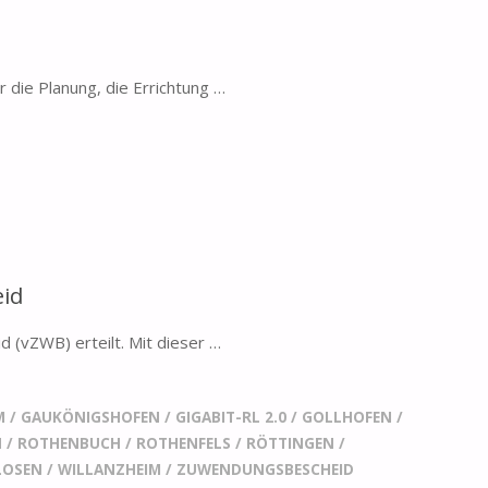
die Planung, die Errichtung …
eid
(vZWB) erteilt. Mit dieser …
M
/
GAUKÖNIGSHOFEN
/
GIGABIT-RL 2.0
/
GOLLHOFEN
/
N
/
ROTHENBUCH
/
ROTHENFELS
/
RÖTTINGEN
/
LOSEN
/
WILLANZHEIM
/
ZUWENDUNGSBESCHEID