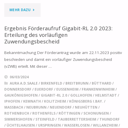
"AUSWAHLVERFAHEN
MEHR DAZU
–
Ergebnis Förderaufruf Gigabit-RL 2.0 2023:
STADT
Erteilung des vorläufigen
Zuwendungsbescheid
ROTHENFELS"
Bekanntmachung Der Förderantrag wurde am 22.11.2023 positiv
beschieden und damit ein vorläufiger Zuwendungsbescheid
(vZWB) erteilt. Mit dieser …
06/03/2024
AURA A.D.SAALE
/
BIRKENFELD
/
BREITBRUNN
/
BÜTTHARD
/
DONNERSDORF
/
EUERDORF
/
EUSSENHEIM
/
FRANKENWINHEIM
/
GAUKÖNIGSHOFEN
/
GIGABIT-RL 2.0
/
GOLLHOFEN
/
HELMSTADT
/
IPHOFEN
/
KEMNATH
/
KOLITZHEIM
/
KÖNIGSBERG I.BAY.
/
MASSBACH
/
NEUBRUNN
/
NEUENDORF
/
NEUHÜTTEN
/
ROTHENBUCH
/
ROTHENFELS
/
RÖTTINGEN
/
SCHONUNGEN
/
SIMMERSHOFEN
/
STEINFELD
/
TAUBERRETTERSHEIM
/
THUNDORF
/
ÜCHTELHAUSEN
/
URSPRINGEN
/
WASSERLOSEN
/
WILLANZHEIM
/