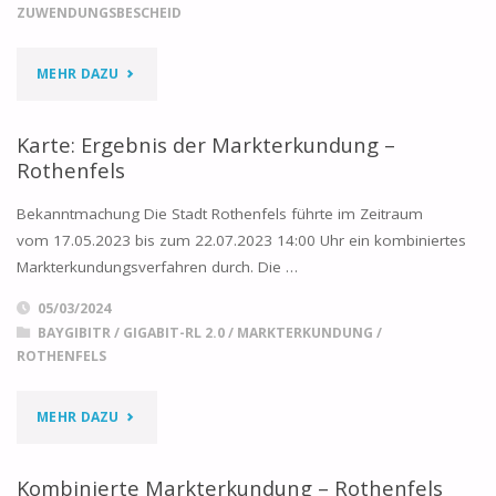
ZUWENDUNGSBESCHEID
"ERGEBNIS
MEHR DAZU
FÖRDERAUFRUF
Karte: Ergebnis der Markterkundung –
GIGABIT-
Rothenfels
RL
Bekanntmachung Die Stadt Rothenfels führte im Zeitraum
vom 17.05.2023 bis zum 22.07.2023 14:00 Uhr ein kombiniertes
2.0
Markterkundungsverfahren durch. Die …
2023:
05/03/2024
BAYGIBITR
/
GIGABIT-RL 2.0
/
MARKTERKUNDUNG
/
ERTEILUNG
ROTHENFELS
DES
"KARTE:
MEHR DAZU
VORLÄUFIGEN
ERGEBNIS
ZUWENDUNGSBESCHEID"
Kombinierte Markterkundung – Rothenfels