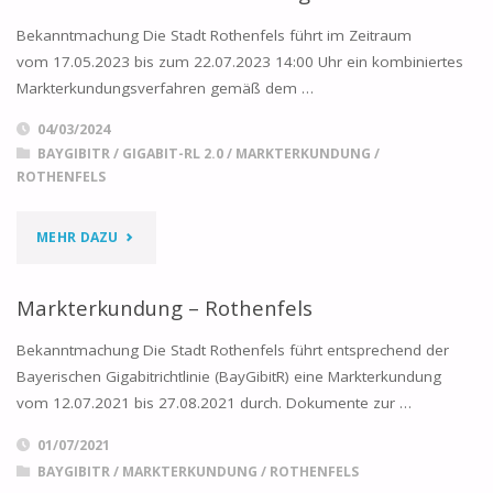
DER
Bekanntmachung Die Stadt Rothenfels führt im Zeitraum
MARKTERKUNDUNG
vom 17.05.2023 bis zum 22.07.2023 14:00 Uhr ein kombiniertes
Markterkundungsverfahren gemäß dem …
–
04/03/2024
ROTHENFELS"
BAYGIBITR
/
GIGABIT-RL 2.0
/
MARKTERKUNDUNG
/
ROTHENFELS
"KOMBINIERTE
MEHR DAZU
MARKTERKUNDUNG
Markterkundung – Rothenfels
–
Bekanntmachung Die Stadt Rothenfels führt entsprechend der
ROTHENFELS"
Bayerischen Gigabitrichtlinie (BayGibitR) eine Markterkundung
vom 12.07.2021 bis 27.08.2021 durch. Dokumente zur …
01/07/2021
BAYGIBITR
/
MARKTERKUNDUNG
/
ROTHENFELS