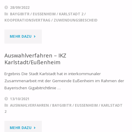
28/09/2022
BAYGIBITR
/
EUSSENHEIM
/
KARLSTADT 2
/
KOOPERATIONSVERTRAG
/
ZUWENDUNGSBESCHEID
"ZUWENDUNGSBESCHEID
MEHR DAZU
UND
Auswahlverfahren – IKZ
KOOPERATIONSVERTRAG
Karlstadt/Eußenheim
–
Ergebnis Die Stadt Karlstadt hat in interkommunaler
Zusammenarbeit mit der Gemeinde Eußenheim im Rahmen der
IKZ
Bayerischen Gigabitrichtlinie …
KARLSTADT/EUSSENHEIM"
13/10/2021
AUSWAHLVERFAHREN
/
BAYGIBITR
/
EUSSENHEIM
/
KARLSTADT
2
"AUSWAHLVERFAHREN
MEHR DAZU