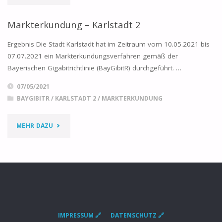
–
Markterkundung – Karlstadt 2
IKZ
Ergebnis Die Stadt Karlstadt hat im Zeitraum vom 10.05.2021 bis
KARLSTADT/EUSSENHEIM"
07.07.2021 ein Markterkundungsverfahren gemäß der
Bayerischen Gigabitrichtlinie (BayGibitR) durchgeführt. …
07/05/2021
BAYGIBITR
/
KARLSTADT 2
/
MARKTERKUNDUNG
"MARKTERKUNDUNG
MEHR DAZU
–
KARLSTADT
2"
IMPRESSUM 🔗
DATENSCHUTZ 🔗