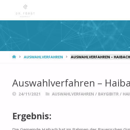
START
AUSWAHLVERFAHREN
AUSWAHLVERFAHREN – HAIBAC
Auswahlverfahren – Haib
24/11/2021
AUSWAHLVERFAHREN
/
BAYGIBITR
/
HA
Ergebnis:
Die Gemeinde Haibach hat im Rahmen der Bayerischen Gigab