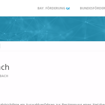
Zum
BAY. FÖRDERUNG
BUNDESFÖRDER
Inhalt
springen
H
ach
IBACH
itrichtlinie ein Auswahlverfahren zur Bestimmung eines Netzbet