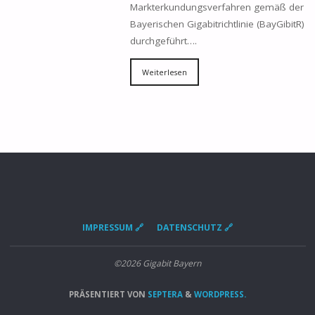
Markterkundungsverfahren gemäß der
Bayerischen Gigabitrichtlinie (BayGibitR)
durchgeführt….
Weiterlesen
IMPRESSUM 🔗
DATENSCHUTZ 🔗
©2026 Gigabit Bayern
PRÄSENTIERT VON
SEPTERA
&
WORDPRESS.