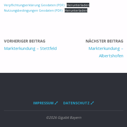
Verpflichtungserklärung Geodaten (PDF)
Herunterladen
Nutzungsbedingungen Geodaten (PDF)
Herunterladen
VORHERIGER BEITRAG
NÄCHSTER BEITRAG
Markterkundung – Stettfeld
Markterkundung –
Albertshofen
IMPRESSUM 🔗
DATENSCHUTZ 🔗
©2026 Gigabit Bayern