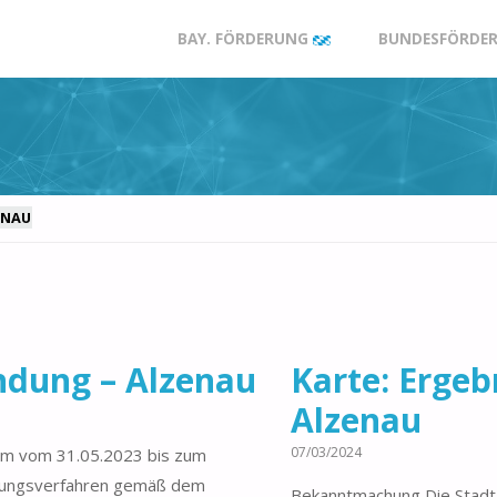
Zum
BAY. FÖRDERUNG
BUNDESFÖRDER
Inhalt
springen
ENAU
ndung – Alzenau
Karte: Erge
Alzenau
07/03/2024
aum vom 31.05.2023 bis zum
ndungsverfahren gemäß dem
Bekanntmachung Die Stadt 