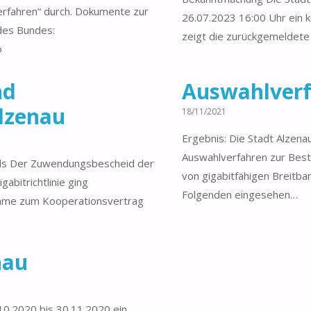
rfahren“ durch. Dokumente zur
26.07.2023 16:00 Uhr ein 
des Bundes:
zeigt die zurückgemeldete
o
nd
Auswahlverf
lzenau
18/11/2021
Ergebnis: Die Stadt Alzenau
Auswahlverfahren zur Bes
ds Der Zuwendungsbescheid der
von gigabitfähigen Breitb
abitrichtlinie ging
Folgenden eingesehen…
nahme zum Kooperationsvertrag
nau
10.2020 bis 30.11.2020 ein