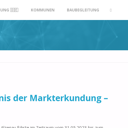
UNG 🇩🇪
KOMMUNEN
BAUBEGLEITUNG
SUCHE
bnis der Markterkundung –
Alzenau führte im Zeitraum vom 31.05.2023 bis zum