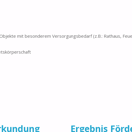
)
 Objekte mit besonderem Versorgungsbedarf (z.B.: Rathaus, Feuer
etskörperschaft
erkundung
Ergebnis Förd