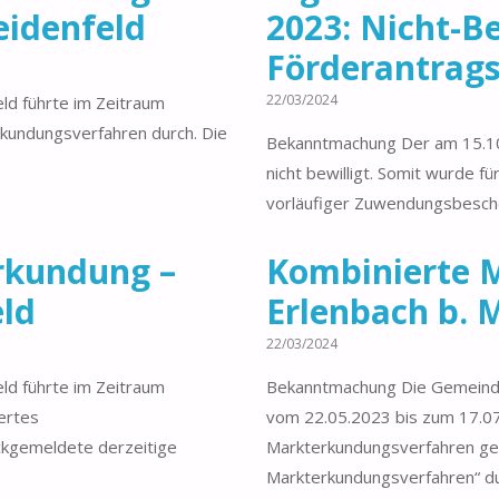
eidenfeld
2023: Nicht-B
Förderantrag
22/03/2024
ld führte im Zeitraum
kundungsverfahren durch. Die
Bekanntmachung Der am 15.10
nicht bewilligt. Somit wurde fü
vorläufiger Zuwendungsbeschei
erkundung –
Kombinierte 
eld
Erlenbach b. 
22/03/2024
ld führte im Zeitraum
Bekanntmachung Die Gemeinde 
ertes
vom 22.05.2023 bis zum 17.07
ckgemeldete derzeitige
Markterkundungsverfahren g
Markterkundungsverfahren“ du