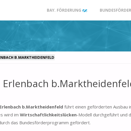
Zum
BAY. FÖRDERUNG
BUNDESFÖRDER
Inhalt
springen
RLENBACH B.MARKTHEIDENFELD
e Erlenbach b.Marktheidenfel
Erlenbach b.Marktheidenfeld
führt einen geförderten Ausbau i
es wird im
Wirtschaftlichkeitslücken
-Modell durchgeführt und d
durch das Bundesförderprogramm gefördert.