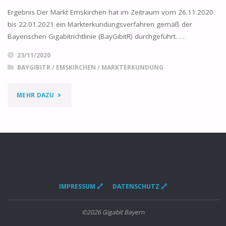
Ergebnis Der Markt Emskirchen hat im Zeitraum vom 26.11.2020
bis 22.01.2021 ein Markterkundungsverfahren gemäß der
Bayerischen Gigabitrichtlinie (BayGibitR) durchgeführt. …
23/11/2020
BAYGIBITR
/
EMSKIRCHEN
/
MARKTERKUNDUNG
"MARKTERKUNDUNG
MEHR DAZU
–
EMSKIRCHEN"
IMPRESSUM 🔗
DATENSCHUTZ 🔗
©2026 Gigabit Bayern