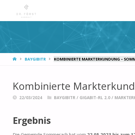
START
BAYGIBITR
KOMBINIERTE MARKTERKUNDUNG – SOM
Kombinierte Markterkun
22/03/2024
BAYGIBITR
/
GIGABIT-RL 2.0
/
MARKTER
Ergebnis
Die Gemeinde Sommerach hat vom
22.05.2023 bis zum 1