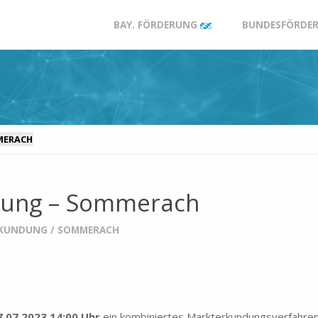
Zum
BAY. FÖRDERUNG
BUNDESFÖRDER
Inhalt
springen
MERACH
dung – Sommerach
KUNDUNG
/
SOMMERACH
7.07.2023 14:00 Uhr
ein kombiniertes Markterkundungsverfahr