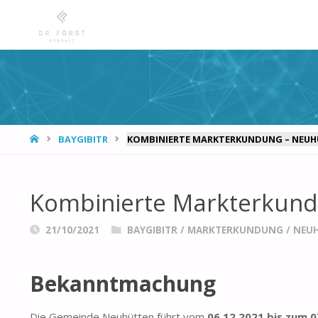
START
BAYGIBITR
KOMBINIERTE MARKTERKUNDUNG – NEU
Kombinierte Markterkund
21/10/2021
BAYGIBITR
/
MARKTERKUNDUNG
/
NEU
Bekanntmachung
Die Gemeinde Neuhütten führt vom
06.12.2021 bis zum 0