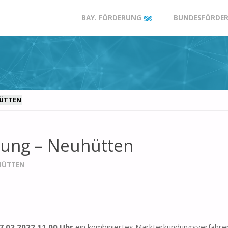
Zum
BAY. FÖRDERUNG
BUNDESFÖRDER
Inhalt
springen
HÜTTEN
ung – Neuhütten
HÜTTEN
7.02.2022 11.00 Uhr
ein kombiniertes Markterkundungsverfahr