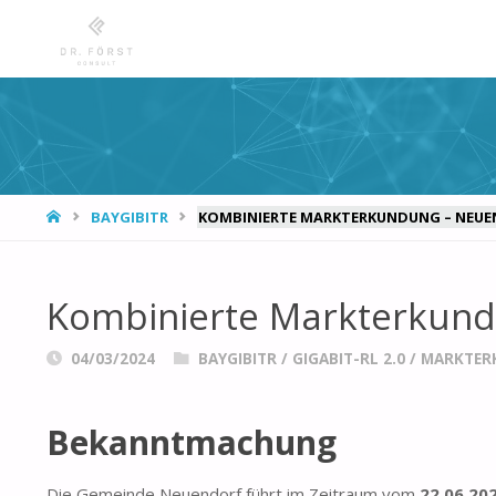
START
BAYGIBITR
KOMBINIERTE MARKTERKUNDUNG – NEU
Kombinierte Markterkund
04/03/2024
BAYGIBITR
/
GIGABIT-RL 2.0
/
MARKTER
Bekanntmachung
Die Gemeinde Neuendorf führt im Zeitraum vom
22.06.20