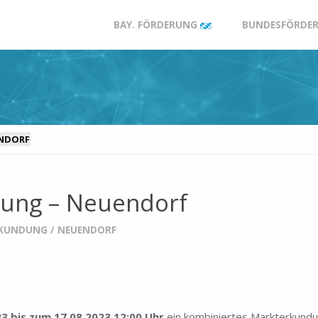
Zum
BAY. FÖRDERUNG
BUNDESFÖRDER
Inhalt
springen
ENDORF
ung – Neuendorf
KUNDUNG
/
NEUENDORF
23 bis zum 17.08.2023 12:00 Uhr
ein kombiniertes Markterkun