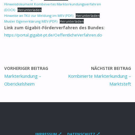
Hinweisdokument Kombiniertes Markterkundungsverfahren
(DOCX)
Herunterladen
Hinweise an TKU zur Meldung im MEV (PDF)
Herunterladen
Muster Eigenerklärung MEV (PDF)
Herunterladen
Link zum Gigabit-Förderverfahren des Bundes:
https://portal.gigabit-pt.de/OeffentlicheVerfahren.do
VORHERIGER BEITRAG
NÄCHSTER BEITRAG
Markterkundung –
Kombinierte Markterkundung –
Oberickelsheim
Marktsteft
IMPRESSUM 🔗
DATENSCHUTZ 🔗