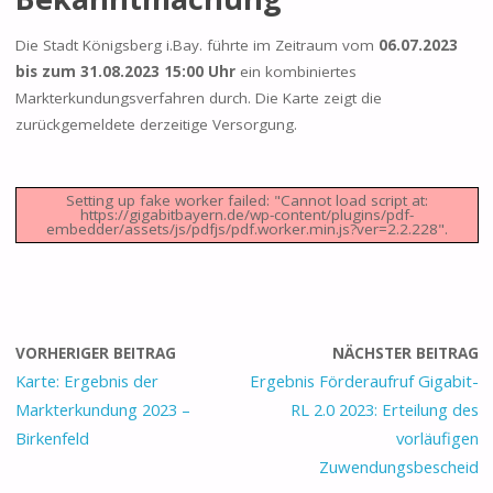
Die Stadt Königsberg i.Bay. führte im Zeitraum vom
06.07.2023
bis zum 31.08.2023 15:00 Uhr
ein kombiniertes
Markterkundungsverfahren durch. Die Karte zeigt die
zurückgemeldete derzeitige Versorgung.
Setting up fake worker failed: "Cannot load script at:
https://gigabitbayern.de/wp-content/plugins/pdf-
embedder/assets/js/pdfjs/pdf.worker.min.js?ver=2.2.228".
VORHERIGER BEITRAG
NÄCHSTER BEITRAG
Karte: Ergebnis der
Ergebnis Förderaufruf Gigabit-
Markterkundung 2023 –
RL 2.0 2023: Erteilung des
Birkenfeld
vorläufigen
Zuwendungsbescheid