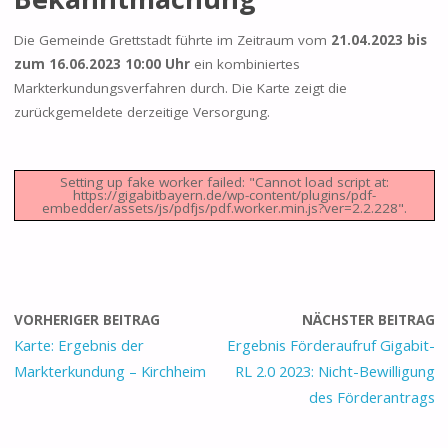
Die Gemeinde Grettstadt führte im Zeitraum vom
21.04.2023 bis
zum 16.06.2023 10:00 Uhr
ein kombiniertes
Markterkundungsverfahren durch. Die Karte zeigt die
zurückgemeldete derzeitige Versorgung.
Setting up fake worker failed: "Cannot load script at:
https://gigabitbayern.de/wp-content/plugins/pdf-
embedder/assets/js/pdfjs/pdf.worker.min.js?ver=2.2.228".
VORHERIGER BEITRAG
NÄCHSTER BEITRAG
Karte: Ergebnis der
Ergebnis Förderaufruf Gigabit-
Markterkundung – Kirchheim
RL 2.0 2023: Nicht-Bewilligung
des Förderantrags