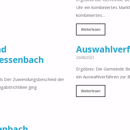
Uhr ein kombiniertes Mar
kombiniertes…
Weiterlesen
nd
Auswahlverf
Bessenbach
20/08/2021
Ergebnis: Die Gemeinde Be
ein Auswahlverfahren zur 
ds Der Zuwendungsbescheid der
abitrichtlinie ging
Weiterlesen
enbach