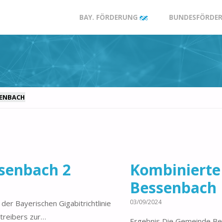
Zum
BAY. FÖRDERUNG
BUNDESFÖRDER
Inhalt
springen
SENBACH
senbach 2
Kombinierte
Bessenbach
03/09/2024
er Bayerischen Gigabitrichtlinie
treibers zur…
Ergebnis Die Gemeinde Be